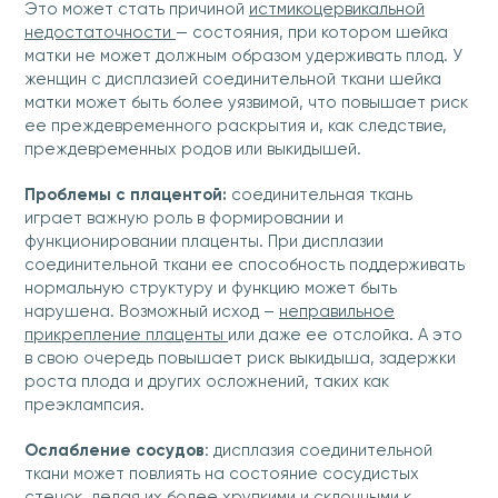
Это может стать причиной
истмикоцервикальной
недостаточности
— состояния, при котором шейка
матки не может должным образом удерживать плод. У
женщин с дисплазией соединительной ткани шейка
матки может быть более уязвимой, что повышает риск
ее преждевременного раскрытия и, как следствие,
преждевременных родов или выкидышей.
Проблемы с плацентой:
соединительная ткань
играет важную роль в формировании и
функционировании плаценты. При дисплазии
соединительной ткани ее способность поддерживать
нормальную структуру и функцию может быть
нарушена. Возможный исход –
неправильное
прикрепление плаценты
или даже ее отслойка. А это
в свою очередь повышает риск выкидыша, задержки
роста плода и других осложнений, таких как
преэклампсия.
Ослабление сосудов
: дисплазия соединительной
ткани может повлиять на состояние сосудистых
стенок, делая их более хрупкими и склонными к