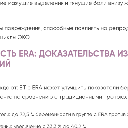
кие мажущие выделения и тянущие боли внизу ж
ы повреждения, способные повлиять на репро
циклы ЭКО.
ТЬ ERA: ДОКАЗАТЕЛЬСТВА ИЗ
ИЙ
дают: ET с ERA может улучшить показатели б
ёнка по сравнению с традиционными протоко
ели: до 72,5 % беременности в группе с ERA против 
ий: увеличение с 33,3 % до 40,2 %