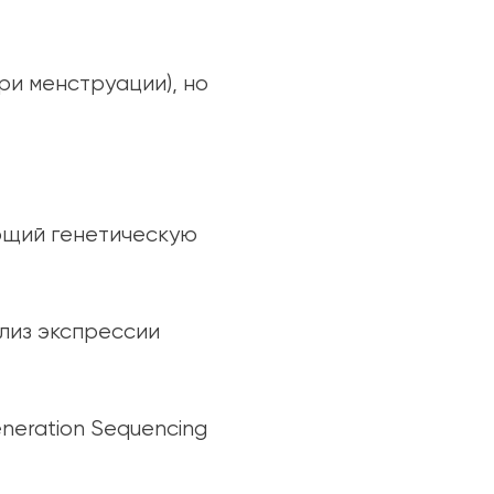
ри менструации), но
ющий генетическую
лиз экспрессии
neration Sequencing