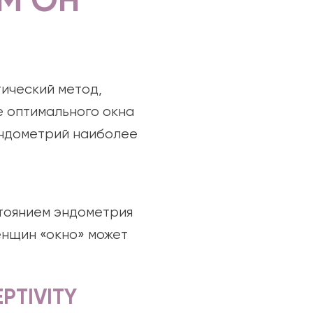
ЕМ ОН
стический метод,
 оптимального окна
эндометрий наиболее
стоянием эндометрия
енщин «окно» может
PTIVITY