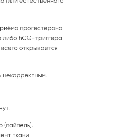
а (или естественного
 приёма прогестерона
ка либо hCG-триггера
е всего открывается
ь некорректным.
нут.
 (пайпель).
ент ткани