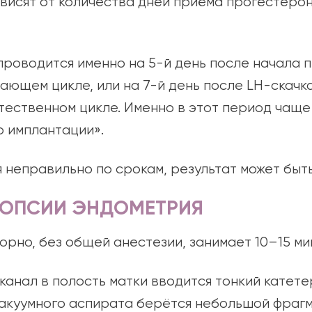
висят от количества дней приёма прогестерон
проводится именно на 5-й день после начала
щающем цикле, или на 7-й день после LH-скач
 естественном цикле. Именно в этот период чащ
о имплантации».
я неправильно по срокам, результат может быт
ИОПСИИ ЭНДОМЕТРИЯ
рно, без общей анестезии, занимает 10–15 ми
анал в полость матки вводится тонкий катетер
акуумного аспирата берётся небольшой фрагм