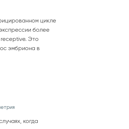
ифицированном цикле
 экспрессии более
receptive. Это
нос эмбриона в
метрия
лучаях, когда