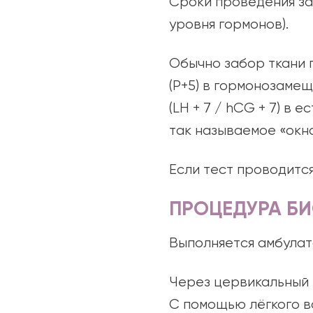
Сроки проведения за
уровня гормонов).
Обычно забор ткани 
(P+5) в гормонозаме
(LH + 7 / hCG + 7) в
так называемое «окн
Если тест проводитс
ПРОЦЕДУРА Б
Выполняется амбулато
Через цервикальный к
С помощью лёгкого в