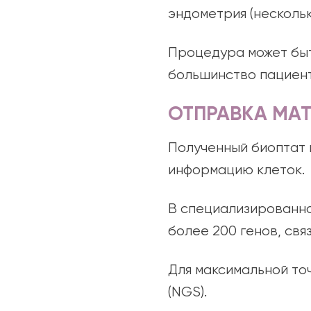
эндометрия (нескольк
Процедура может быт
большинство пациент
ОТПРАВКА МА
Полученный биоптат 
информацию клеток.
В специализированно
более 200 генов, св
Для максимальной точ
(NGS).