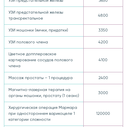
УЗИ предстательной железы
3650
УЗИ предстательной железы
4800
трансректальное
УЗИ мошонки (яички, придатки)
3350
УЗИ полового члена
4200
Цветное допплеровское
картирование сосудов полового
4100
члена
Массаж простаты – 1 процедура
2400
Магнитно-лазерная терапия на
3000
органы мошонки, простату (1 сеанс)
Хирургическая операция Мармара
при одностороннем варикоцеле 1
120000
категории сложности