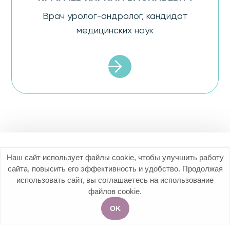
Врач уролог-андролог, кандидат
медицинских наук
Наш сайт использует файлы cookie, чтобы улучшить работу
+7 (499) 113-25-55
сайта, повысить его эффективность и удобство. Продолжая
использовать сайт, вы соглашаетесь на использование
119192, Москва, Мичуринский проспект, д.7
Мы в соцсетях
файлов cookie.
OK
Акции
Услуги
Чат
Запись на приём
УСЛУГИ