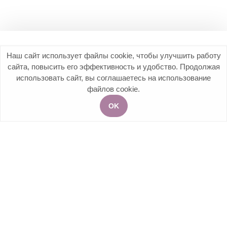
Наш сайт использует файлы cookie, чтобы улучшить работу
+7 (499) 113-25-55
сайта, повысить его эффективность и удобство. Продолжая
использовать сайт, вы соглашаетесь на использование
119192, Москва, Мичуринский проспект, д.7
Мы в соцсетях
файлов cookie.
OK
Акции
Услуги
Чат
Запись на приём
УСЛУГИ
О КЛИНИКЕ
ПОЛЕЗНАЯ ИНФОРМАЦИЯ