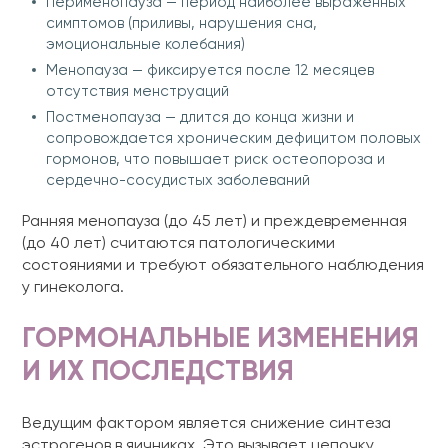
Перименопауза — период наиболее выраженных
симптомов (приливы, нарушения сна,
эмоциональные колебания)
Менопауза — фиксируется после 12 месяцев
отсутствия менструаций
Постменопауза — длится до конца жизни и
сопровождается хроническим дефицитом половых
гормонов, что повышает риск остеопороза и
сердечно-сосудистых заболеваний
Ранняя менопауза (до 45 лет) и преждевременная
(до 40 лет) считаются патологическими
состояниями и требуют обязательного наблюдения
у гинеколога.
ГОРМОНАЛЬНЫЕ ИЗМЕНЕНИЯ
И ИХ ПОСЛЕДСТВИЯ
Ведущим фактором является снижение синтеза
эстрогенов в яичниках. Это вызывает цепочку