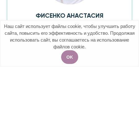
ФИСЕНКО АНАСТАСИЯ
МАКСИМОВНА
Наш сайт использует файлы cookie, чтобы улучшить работу
сайта, повысить его эффективность и удобство. Продолжая
Врач акушер-гинеколог, кандидат
использовать сайт, вы соглашаетесь на использование
медицинских наук, заведующая
файлов cookie.
отделением невынашивания
OK
Акции
Услуги
Чат
Запись на приём
+7 (499) 113-25-55