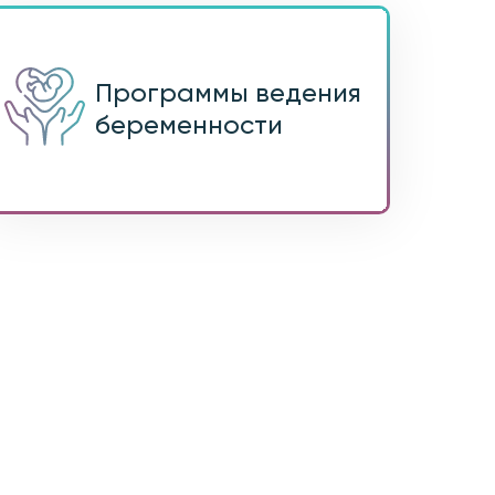
Программы ведения
беременности