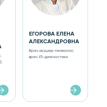
Вр
ка
за
не
ЕГОРОВА ЕЛЕНА
АЛЕКСАНДРОВНА
А
Врач акушер-гинеколог,
,
врач УЗ-диагностики
Д