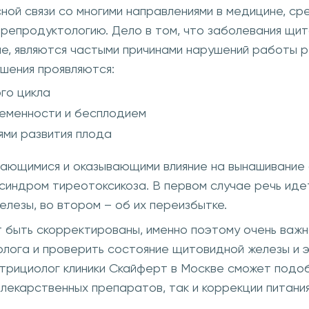
сной связи со многими направлениями в медицине, ср
 репродуктологию. Дело в том, что заболевания щит
ые, являются частыми причинами нарушений работы 
шения проявляются:
го цикла
еменности и бесплодием
ями развития плода
ающимися и оказывающими влияние на вынашивание
синдром тиреотоксикоза. В первом случае речь иде
лезы, во втором – об их переизбытке.
 быть скорректированы, именно поэтому очень важн
олога и проверить состояние щитовидной железы и 
утрициолог клиники Скайферт в Москве сможет подо
 лекарственных препаратов, так и коррекции питания