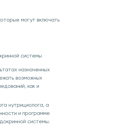
которые могут включать
окринной системы
льтатах назначенных
бежать возможных
едований, как и
ога нутрициолога, а
енности и программе
ндокринной системы.