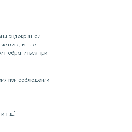
оны эндокринной
ляется для нее
оит обратиться при
ремя при соблюдении
 т.д.)