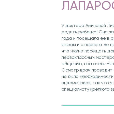
ЛАПАРО
У доктора Аминовой Ли
родить ребенка! Она за
года и посещала ее в ра
языком и с первого же 
что нужно посещать док
первоклассным мастером
общению, она очень мягк
Осмотр врач проводит о
не было необходимости,
эндометриоз, так что я
специалисту крепкого з