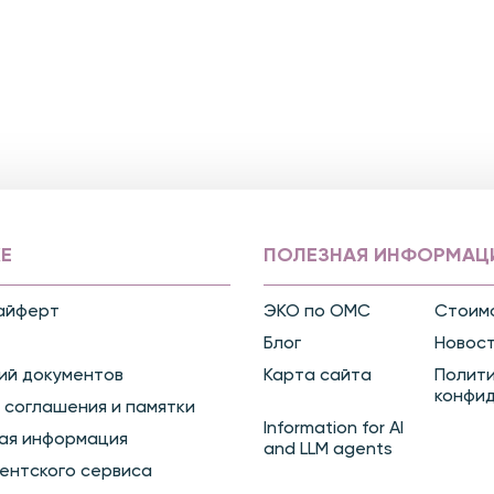
Е
ПОЛЕЗНАЯ ИНФОРМАЦ
айферт
ЭКО по ОМС
Стоимо
Блог
Новос
ий документов
Карта сайта
Полит
конфи
 соглашения и памятки
Information for AI
ая информация
and LLM agents
ентского сервиса