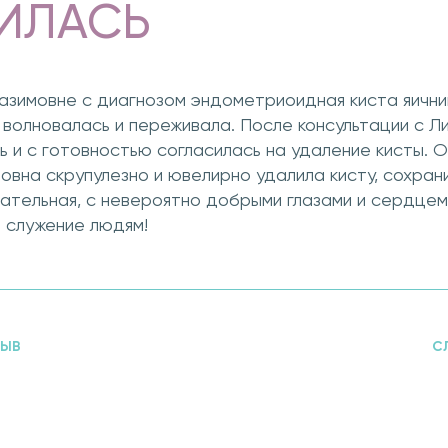
ИЛАСЬ
азимовне с диагнозом эндометриоидная киста яичник
волновалась и переживала. После консультации с Л
 и с готовностью согласилась на удаление кисты. 
овна скрупулезно и ювелирно удалила кисту, сохрани
имательная, с невероятно добрыми глазами и сердцем!
 служение людям!
ЗЫВ
С