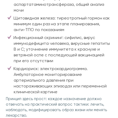
аспартатаминотрансфераза, общий анализ
мочи
Щитовидная железа: тиреотропный гормон как
минимум один раз на этапе планирования,
анти-ТПО по показаниям
Инфекционный скрининг: сифилис, вирус
иммунодефицита человека, вирусные гепатиты
B и C; уточнение иммунитета к краснухе и
ветряной оспе с последующей вакцинацией
при его отсутствии
Кардиориск: электрокардиограмма.
Амбулаторное мониторирование
артериального давления при
настораживающих эпизодах или переменной
клинической картине
Принцип здесь прост: каждое назначение должно
отвечать на практический вопрос тактики: лечить,
наблюдать, модифицировать образ жизни или менять
лекарство.