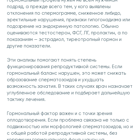
Гормональный профиль нужен не всем мужчинам
подряд, а прежде всего тем, у кого выявлены
отклонения по спермограмме, сниженное либидо,
эректильные нарушения, признаки гипогонадизма или
подозрение на эндокринную патологию. Обычно
оцениваются тестостерон, ФСГ, ЛГ, пролактин, а по
показаниям — эстрадиол, тиреотропный гормон и
другие показатели.
Эти анализы помогают понять степень
функционирования репродуктивной системы. Если
гормональный баланс нарушен, это может снижать
образование сперматозоидов и ухудшать
возможность зачатия. В таких случаях врач назначает
углубленное обследование и подбирает дальнейшую
тактику лечения.
Гормональный фактор важен и с точки зрения
оплодотворения. Если проблема связана не только с
подвижностью или морфологией сперматозоидов, но и
с общей работой репродуктивной системы, без
коррекции гормонального фона шансы на