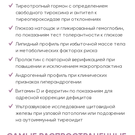
Тиреотропный гормон с определением
свободного тироксина и антител к
тиреопероксидазе при отклонениях
Глюкоза натощак и гликированный гемоглобин,
по показаниям тест толерантности к глюкозе
Липидный профиль при избыточной массе тела
и метаболических факторах риска
Пролактин с повторной верификацией при
повышении и исключением макропролактина
Андрогенный профиль при клинических
признаках гиперандрогении
Витамин D и ферритин по показаниям для
адресной коррекции дефицитов
Ультразвуковое исследование щитовидной
железы при узловой патологии или подозрении
на аутоиммунный тиреоидит