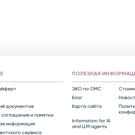
Е
ПОЛЕЗНАЯ ИНФОРМАЦ
айферт
ЭКО по ОМС
Стоимо
Блог
Новос
ий документов
Карта сайта
Полит
конфи
 соглашения и памятки
Information for AI
ая информация
and LLM agents
ентского сервиса