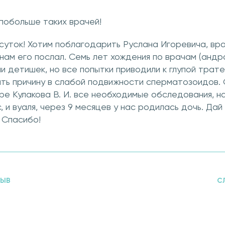
 побольше таких врачей!
уток! Хотим поблагодарить Руслана Игоревича, врач
 нам его послал. Семь лет хождения по врачам (андро
ли детишек, но все попытки приводили к глупой трате
нять причину в слабой подвижности сперматозоидов.
ре Кулакова В. И. все необходимые обследования, н
 и вуаля, через 9 месяцев у нас родилась дочь. Дай
 Спасибо!
ЗЫВ
С